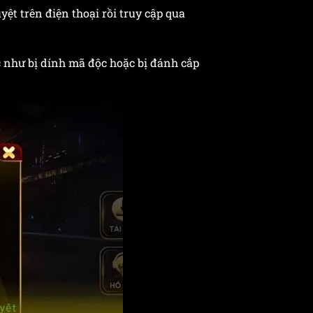
yệt trên điện thoại rồi truy cập qua
c như bị dính mã độc hoặc bị đánh cắp