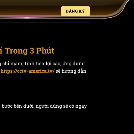
ĐĂNG KÝ
í Trong 3 Phút
chỉ mang tính tiện lợi cao, ứng dụng
,
https://cctv-america.tv/
sẽ hướng dẫn
3 bước bên dưới, người dùng sẽ có ngay