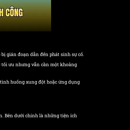
bị gián đoạn dẫn đến phát sinh sự cố.
ược tối ưu nhưng vẫn cần một khoảng
n tình huống xung đột hoặc ứng dụng
. Bên dưới chính là những tiện ích