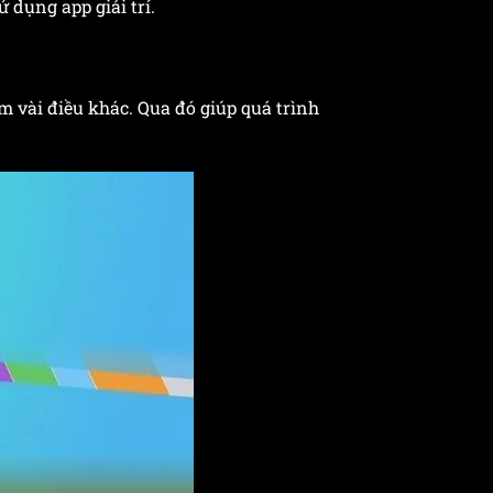
 dụng app giải trí.
êm vài điều khác. Qua đó giúp quá trình