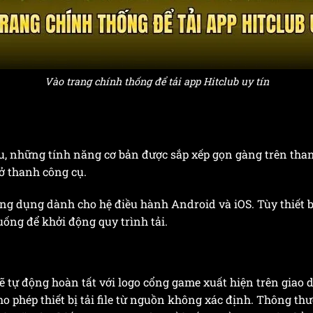
Vào trang chính thống để tải app Hitclub uy tín
ưu, những tính năng cơ bản được sắp xếp gọn gàng trên th
 thanh công cụ.
ứng dụng dành cho hệ điều hành Android và iOS. Tùy thiết b
uống để khởi động quy trình tải.
 sẽ tự động hoàn tất với logo cổng game xuất hiện trên giao 
ho phép thiết bị tải file từ nguồn không xác định. Thông t