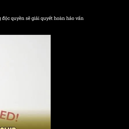
g độc quyền sẽ giải quyết hoàn hảo vấn