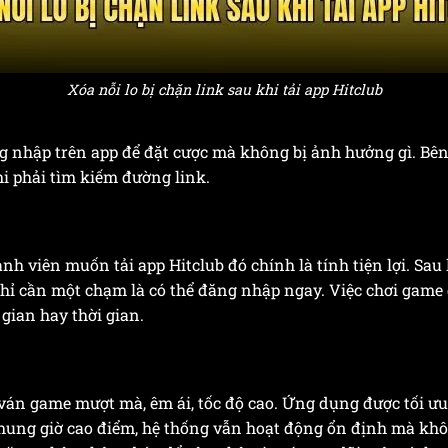
Xóa nỗi lo bị chặn link sau khi tải app Hitclub
ng nhập trên app để đặt cược mà không bị ảnh hưởng gì. Bên 
hi phải tìm kiếm đường link.
 viên muốn tải app Hitclub đó chính là tính tiện lợi. Sau 
chỉ cần một chạm là có thể đăng nhập ngay. Việc chơi game g
 gian hay thời gian.
 ván game mượt mà, êm ái, tốc độ cao. Ứng dụng được tối ư
hung giờ cao điểm, hệ thống vẫn hoạt động ổn định mà khôn