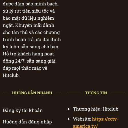
được đảm bảo minh bạch,
xử lý rút tiền siêu tốc và
bảo mật dữ liệu nghiêm
ngặt. Khuyến mãi dành
cho tân thủ và các chương
trình hoàn trả, ưu đãi định
kỳ luôn sẵn sàng chờ bạn.
Hỗ trợ khách hàng hoạt
động 24/7, sẵn sàng giải
đáp mọi thắc mắc về
Hitclub.
HƯỚNG DẪN NHANH
THÔNG TIN
Thương hiệu: Hitclub
Đăng ký tài khoản
Website:
https://cctv-
Hướng dẫn đăng nhập
america.tv/