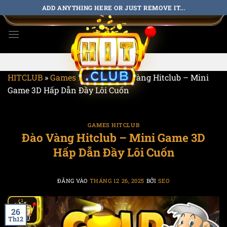
Bỏ
ADD ANYTHING HERE OR JUST REMOVE IT...
qua
nội
dung
ĐĂNG KÝ
HITCLUB
»
Games Hitclub
»
Đào Vàng Hitclub – Mini
Game 3D Hấp Dẫn Đầy Lôi Cuốn
GAMES HITCLUB
Đào Vàng Hitclub – Mini Game 3D
Hấp Dẫn Đầy Lôi Cuốn
ĐĂNG VÀO
THÁNG 12 26, 2025
BỞI
SEO
26
Th12