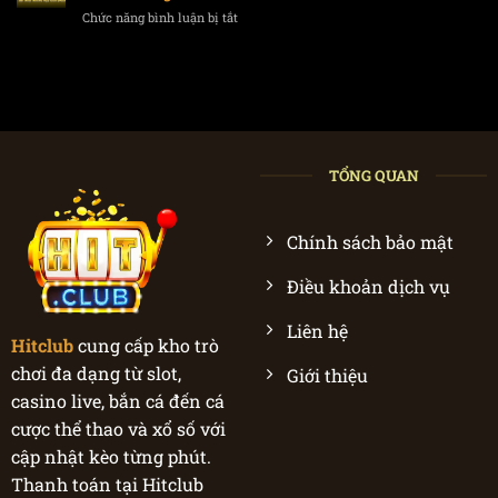
Lô
Tiền
Chức năng bình luận bị tắt
ở
Đề
Tỷ
Cập
–
Nhật
Tổng
Những
Hợp
Mẹo
3
Chơi
Bí
Baccarat
Kíp
Hiệu
Chơi
Quả
Thắng
TỔNG QUAN
Nhất
Đậm
Cùng
Hitclub
Chính sách bảo mật
Điều khoản dịch vụ
Liên hệ
Hitclub
cung cấp kho trò
chơi đa dạng từ slot,
Giới thiệu
casino live, bắn cá đến cá
cược thể thao và xổ số với
cập nhật kèo từng phút.
Thanh toán tại Hitclub