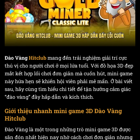
Đào Vàng
Hitclub
mang đến trải nghiệm giải trí cực
thú vị cho người chơi ở mọi lứa tuổi. Với đồ họa 3D đẹp
mắt kết hợp lối chơi đơn giản mà cuốn hút, mini game
này hứa hẹn sẽ khiến hội viên phải mê mẩn. Ở bài viết
sau, hãy cùng tìm hiểu chi tiết để tận hưởng cảm giác
“đào vàng” đầy hấp dẫn và kích thích.
Giới thiệu nhanh mini game 3D Đào Vàng
Hitclub
Đào Vàng là một trong những trò mini game 3D được
săn đón nhất hiện nay nhờ cách chơi đơn giản nhưng