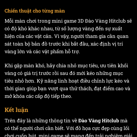
Chiến thuật cho từng màn
Mỗi màn chơi trong mini game 3D Đào Vàng Hitclub sẽ
có độ khó khác nhau, từ số lượng vàng đến sự xuất
hiện của các vật cản. Vì vậy, người tham gia cần quan
sát toàn bộ bản đồ trước khi bắt đầu, xác định vị trí
vàng lớn và các vật phẩm hỗ trợ.
Khi gặp màn khó, hãy chia nhỏ mục tiêu, ưu tiên khối
vàng có giá trị trước rồi sau đó mới kéo những mục
tiêu nhỏ hơn. Kỹ năng linh hoạt điều chỉnh lực kéo và
thời gian giúp bạn vượt qua thử thách, đạt điểm cao và
mở khóa các cấp độ tiếp theo.
Kết luận
Trên đây là những thông tin về
Đào Vàng Hitclub
mà
có thể người chơi cần biết. Với đồ họa cực đẹp cùng lối
chơi cuốn hút, mini game sẽ mang đến trải nghiệm giải